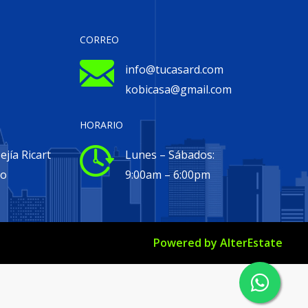
CORREO
info@tucasard.com
kobicasa@gmail.com
HORARIO
jía Ricart
Lunes – Sábados:
go
9:00am – 6:00pm
Powered by
AlterEstate