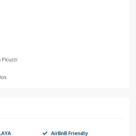
 Picuzzi
ños
LAYA
AirBnB Friendly