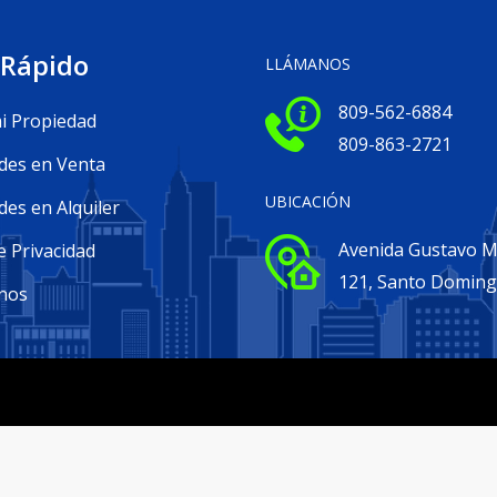
 Rápido
LLÁMANOS
809-562-6884
i Propiedad
809-863-2721
des en Venta
UBICACIÓN
es en Alquiler
Avenida Gustavo Me
e Privacidad
121, Santo Domin
nos