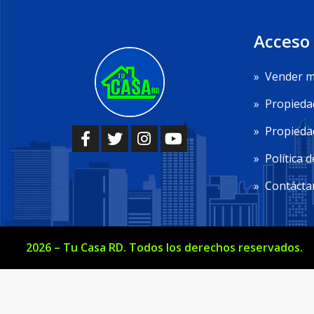
Acceso
»
Vender m
»
Propieda
»
Propiedad
»
Política d
»
Contácta
2026
–
Tu Casa RD
. Todos los derechos reservados.