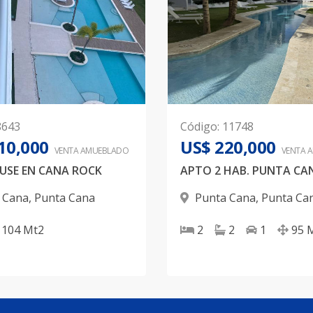
8643
Código
:
11748
10,000
US$ 220,000
VENTA AMUEBLADO
VENTA 
USE EN CANA ROCK
 Cana
,
Punta Cana
Punta Cana
,
Punta Ca
104
Mt2
2
2
1
95