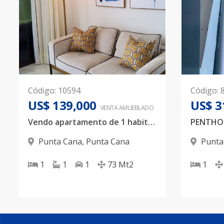
Código
:
10594
Código
:
US$ 139,000
US$ 3
VENTA AMUEBLADO
Vendo apartamento de 1 habitación amueblado en Cana Bay📍
PENTHO
Punta Cana
,
Punta Cana
Punta
1
1
1
73
Mt2
1