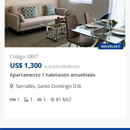
AMUEBLADO
Código
:
5807
US$ 1,300
ALQUILER
AMUEBLADO
Apartamento 1 habitación amueblado
Serrallés
,
Santo Domingo D.N.
1
1
1
81
Mt2