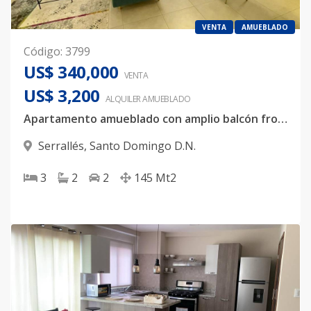
VENTA
AMUEBLADO
Código
:
3799
US$ 340,000
VENTA
US$ 3,200
ALQUILER
AMUEBLADO
Apartamento amueblado con amplio balcón frontal en Serralles
Serrallés
,
Santo Domingo D.N.
3
2
2
145
Mt2