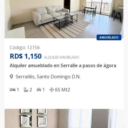
AMUEBLADO
Código
:
12156
RD$ 1,150
ALQUILER
AMUEBLADO
Alquiler amueblado en Serralle a pasos de ágora
Serrallés
,
Santo Domingo D.N.
1
2
1
65
Mt2