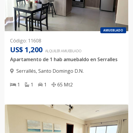
AMUEBLADO
Código
:
11608
US$ 1,200
ALQUILER
AMUEBLADO
Apartamento de 1 hab amuebaldo en Serralles
Serrallés
,
Santo Domingo D.N.
1
1
1
65
Mt2