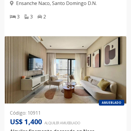
Ensanche Naco
,
Santo Domingo D.N.
3
3
2
AMUEBLADO
Código
:
10911
US$ 1,400
ALQUILER
AMUEBLADO