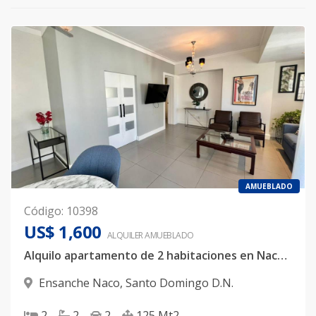
AMUEBLADO
Código
:
10398
US$ 1,600
ALQUILER
AMUEBLADO
Alquilo apartamento de 2 habitaciones en Naco📍
Ensanche Naco
,
Santo Domingo D.N.
2
2
2
125
Mt2