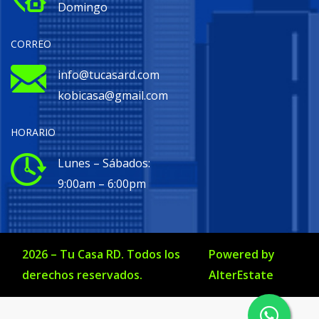
Domingo
CORREO
info@tucasard.com
kobicasa@gmail.com
HORARIO
Lunes – Sábados:
9:00am – 6:00pm
2026
–
Tu Casa RD
. Todos los
Powered by
derechos reservados.
AlterEstate