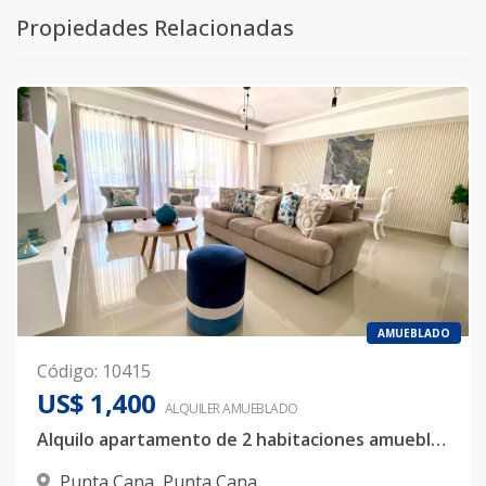
Propiedades Relacionadas
AMUEBLADO
Código
:
10415
US$ 1,400
ALQUILER
AMUEBLADO
Alquilo apartamento de 2 habitaciones amueblado en Punta cana📍
Punta Cana
,
Punta Cana