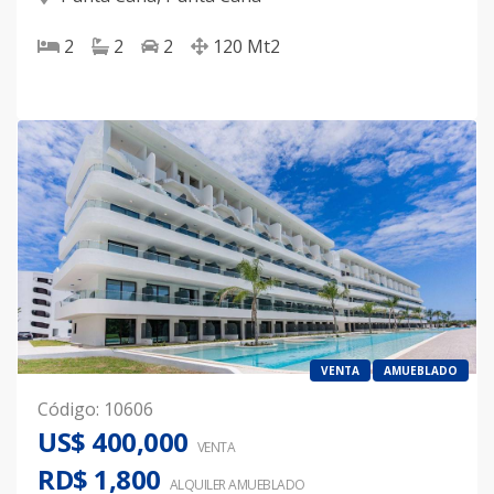
2
2
2
120
Mt2
VENTA
AMUEBLADO
Código
:
10606
US$ 400,000
VENTA
RD$ 1,800
ALQUILER
AMUEBLADO