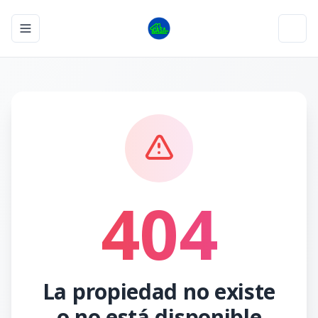
Toggle navigation menu
Toggl
404
La propiedad no existe
o no está disponible