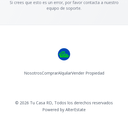
Si crees que esto es un error, por favor contacta a nuestro
equipo de soporte.
Nosotros
Comprar
Alquilar
Vender Propiedad
Facebook
Instagram
©
2026
Tu Casa RD
,
Todos los derechos reservados
Powered by
AlterEstate