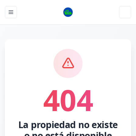
Toggle navigation menu
Toggl
404
La propiedad no existe
o no está disponible