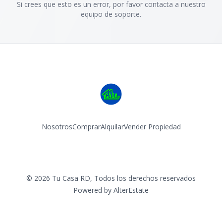
Si crees que esto es un error, por favor contacta a nuestro
equipo de soporte.
Nosotros
Comprar
Alquilar
Vender Propiedad
Facebook
Instagram
©
2026
Tu Casa RD
,
Todos los derechos reservados
Powered by
AlterEstate