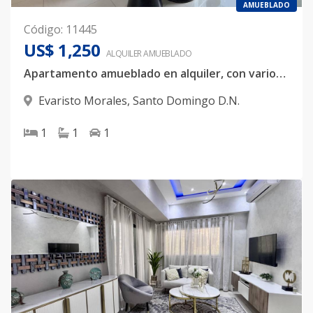
AMUEBLADO
Código
:
11445
US$ 1,250
ALQUILER
AMUEBLADO
Apartamento amueblado en alquiler, con varios servicios incluidos, ubicado en Evaristo Morales
Evaristo Morales
,
Santo Domingo D.N.
1
1
1