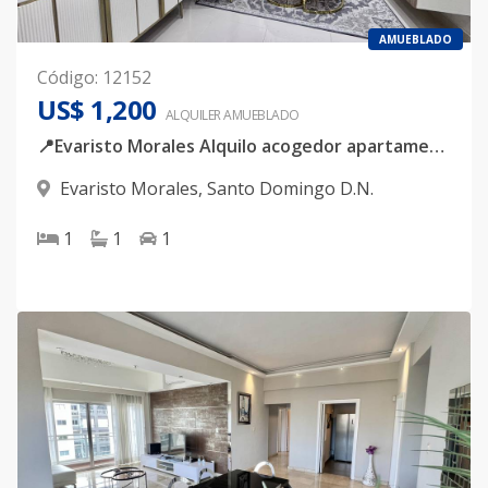
AMUEBLADO
Código
:
12152
US$ 1,200
ALQUILER
AMUEBLADO
📍Evaristo Morales Alquilo acogedor apartamento de 1 habitación completamente amoblado, ubicado en Evaristo Morales a pocos metros de la Churchill.
Evaristo Morales
,
Santo Domingo D.N.
1
1
1