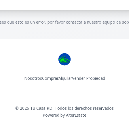
rees que esto es un error, por favor contacta a nuestro equipo de sop
Nosotros
Comprar
Alquilar
Vender Propiedad
Facebook
Instagram
©
2026
Tu Casa RD
,
Todos los derechos reservados
Powered by
AlterEstate