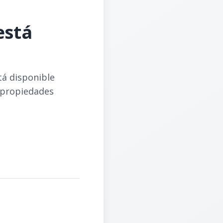
está
tá disponible
 propiedades