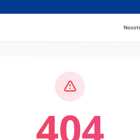
Nosot
404