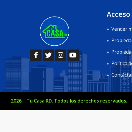
Acceso
»
Vender m
»
Propieda
»
Propiedad
»
Política d
»
Contácta
2026
–
Tu Casa RD
. Todos los derechos reservados.