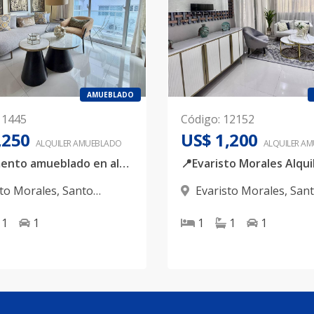
AMUEBLADO
11445
Código
:
12152
,250
US$ 1,200
ALQUILER
AMUEBLADO
ALQUILER
AM
Apartamento amueblado en alquiler, con varios servicios incluidos, ubicado en Evaristo Morales
sto Morales
,
Santo
Evaristo Morales
,
San
 D.N.
Domingo D.N.
1
1
1
1
1