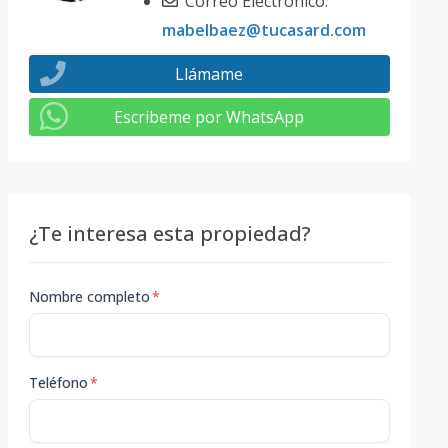
Correo Electrónico:
mabelbaez@tucasard.com
Llámame
Escribeme por WhatsApp
¿Te interesa esta propiedad?
Nombre completo
*
Teléfono
*