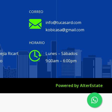
CORREO
info@tucasard.com
kobicasa@gmail.com
HORARIO
jía Ricart
Lunes – Sábados:
go
9:00am – 6:00pm
Powered by
AlterEstate