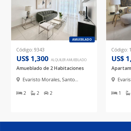
AMUEBLADO
Código
:
9343
Código
:
US$ 1,300
US$ 1
ALQUILER
AMUEBLADO
Amueblado de 2 Habitaciones
Evaristo Morales
,
Santo
Evari
Domingo D.N.
Domingo
2
2
2
1