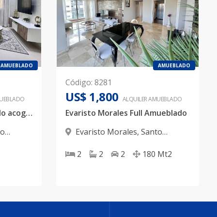
AMUEBLADO
AMUEBLADO
Código
:
8281
US$ 1,800
UEBLADO
ALQUILER
AMUEBLADO
📍Evaristo Morales Alquilo acogedor apartamento de 1 habitación completamente amoblado, ubicado en Evaristo Morales a pocos metros de la Churchill.
Evaristo Morales Full Amueblado
to
Evaristo Morales
,
Santo
Domingo D.N.
2
2
2
180
Mt2