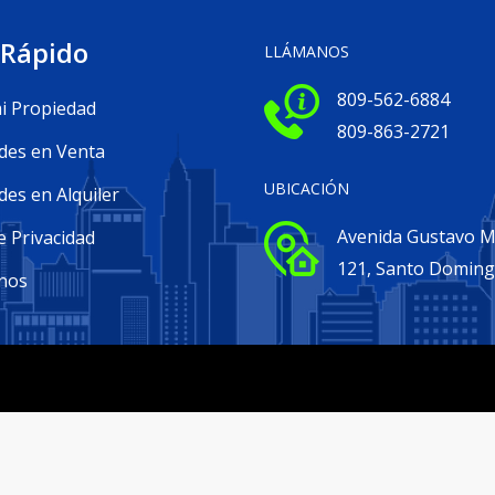
 Rápido
LLÁMANOS
809-562-6884
i Propiedad
809-863-2721
des en Venta
UBICACIÓN
es en Alquiler
Avenida Gustavo Me
e Privacidad
121, Santo Domin
nos