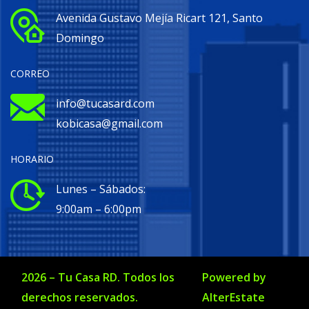
Avenida Gustavo Mejía Ricart 121, Santo
Domingo
CORREO
info@tucasard.com
kobicasa@gmail.com
HORARIO
Lunes – Sábados:
9:00am – 6:00pm
2026
–
Tu Casa RD
. Todos los
Powered by
derechos reservados.
AlterEstate