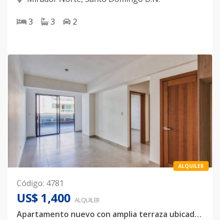
3
3
2
ALQUILER
Código
:
4781
US$ 1,400
ALQUILER
Apartamento nuevo con amplia terraza ubicado a pasos de Downtown Center