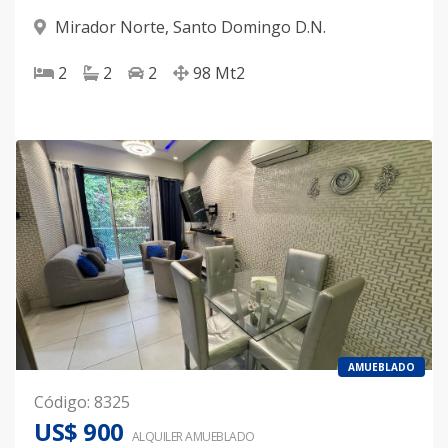
Mirador Norte
,
Santo Domingo D.N.
2
2
2
98
Mt2
AMUEBLADO
Código
:
8325
US$ 900
ALQUILER
AMUEBLADO