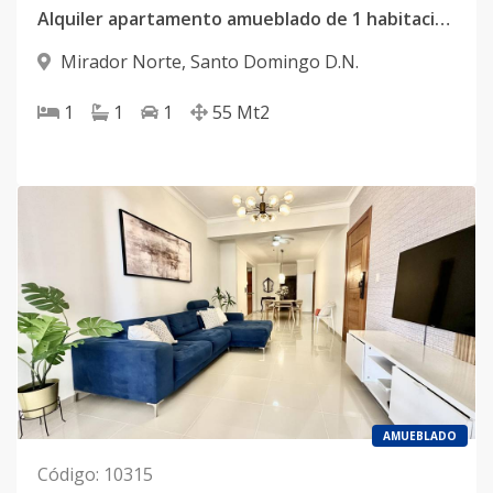
Alquiler apartamento amueblado de 1 habitación en Mirador Norte con áreas sociales : Terraza con Jacuzzi, Gimnasio
Mirador Norte
,
Santo Domingo D.N.
1
1
1
55
Mt2
AMUEBLADO
Código
:
10315