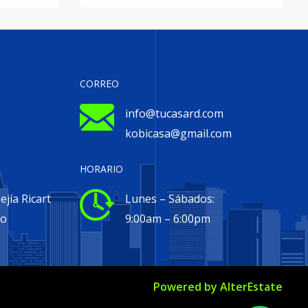
CORREO
info@tucasard.com
kobicasa@gmail.com
HORARIO
jía Ricart
Lunes – Sábados:
go
9:00am – 6:00pm
Powered by
AlterEstate