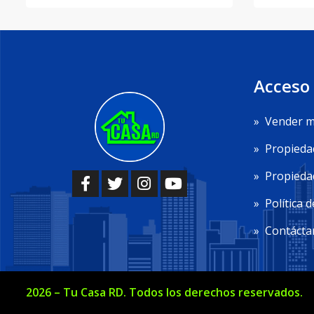
Acceso
»
Vender m
»
Propieda
»
Propiedad
»
Política d
»
Contácta
2026
–
Tu Casa RD
. Todos los derechos reservados.