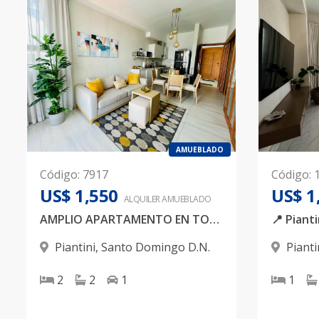
AMUEBLADO
Código
:
7917
Código
:
US$ 1,550
US$ 1
ALQUILER
AMUEBLADO
AMPLIO APARTAMENTO EN TORRE CLÁSICA EN PIANTINI
Piantini
,
Santo Domingo D.N.
Pianti
2
2
1
1