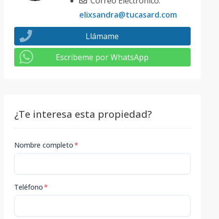
Correo Electrónico:
elixsandra@tucasard.com
Llámame
Escribeme por WhatsApp
¿Te interesa esta propiedad?
Nombre completo
*
Teléfono
*