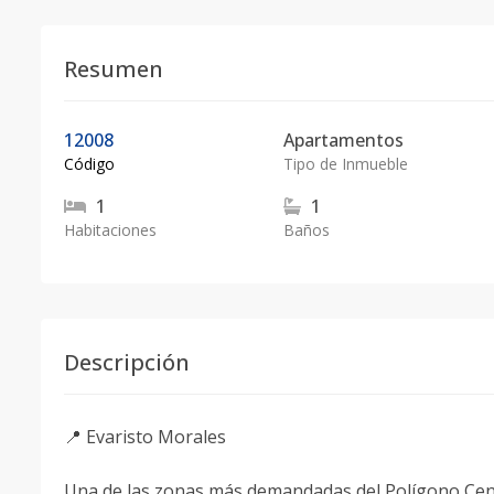
Resumen
12008
Apartamentos
Código
Tipo de Inmueble
1
1
Habitaciones
Baños
Descripción
📍 Evaristo Morales
Una de las zonas más demandadas del Polígono Centr