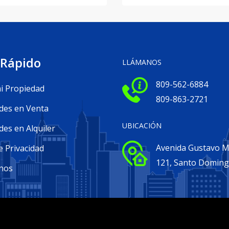
 Rápido
LLÁMANOS
809-562-6884
i Propiedad
809-863-2721
des en Venta
UBICACIÓN
es en Alquiler
Avenida Gustavo Me
e Privacidad
121, Santo Domin
nos