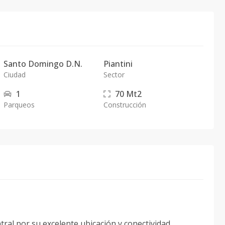
Santo Domingo D.N.
Piantini
Ciudad
Sector
1
70
Mt2
Parqueos
Construcción
al por su excelente ubicación y conectividad.