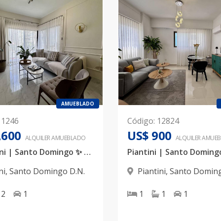
AMUEBLADO
11246
Código
:
12824
,600
US$ 900
ALQUILER
AMUEBLADO
ALQUILER
AMUEB
📍 Piantini | Santo Domingo ✨ Vive en el corazón de la ciudad ✨ Disponible en alquiler moderno y elegante apartamento de 1 habitación completamente amueblado, ubicado en una de las zonas más exclusivas y demandadas de Santo Domingo: Piantini.
ni
,
Santo Domingo D.N.
Piantini
,
Santo Doming
2
1
1
1
1