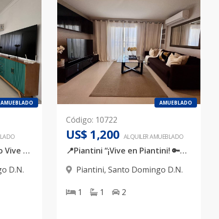
AMUEBLADO
AMUEBLADO
Código
:
10722
US$ 1,200
LADO
ALQUILER
AMUEBLADO
Piantini | Santo Domingo Vive con estilo en una de las zonas más exclusivas y céntricas de la ciudad. Te presentamos este moderno apartamento de 1 habitación completamente amueblado
📍Piantini “¡Vive en Piantini! 🔑✨ Apartamento de 1 habitación completamente amoblado. Confort, estilo y la mejor ubicación de Santo Domingo.” ✅ Precio: US$ 1.200
o D.N.
Piantini
,
Santo Domingo D.N.
1
1
2