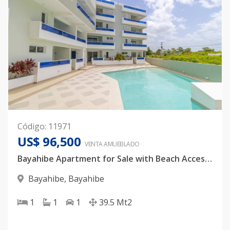
Código
:
11971
US$ 96,500
VENTA AMUEBLADO
Bayahibe Apartment for Sale with Beach Access | Investment Opportunity in Dominican Republic
Bayahibe
,
Bayahibe
1
1
1
39.5
Mt2