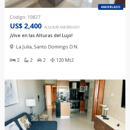
AMUEBLADO
Código
:
10827
US$ 2,400
ALQUILER
AMUEBLADO
¡Vive en las Alturas del Lujo!
La Julia
,
Santo Domingo D.N.
2
2
2
120
Mt2