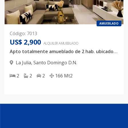
AMUEBLADO
Código
:
7013
US$ 2,900
ALQUILER
AMUEBLADO
Apto totalmente amueblado de 2 hab. ubicado en Torre de Lujo en La Julia
La Julia
,
Santo Domingo D.N.
2
2
2
166
Mt2