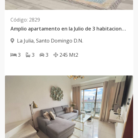
Código
:
2829
Amplio apartamento en la Julio de 3 habitaciones y hermosa área social.
La Julia
,
Santo Domingo D.N.
3
3
3
245
Mt2