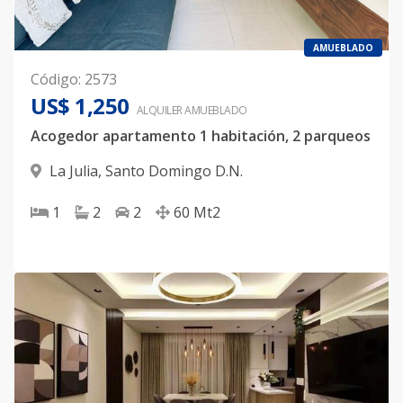
AMUEBLADO
Código
:
2573
US$ 1,250
ALQUILER
AMUEBLADO
Acogedor apartamento 1 habitación, 2 parqueos
La Julia
,
Santo Domingo D.N.
1
2
2
60
Mt2