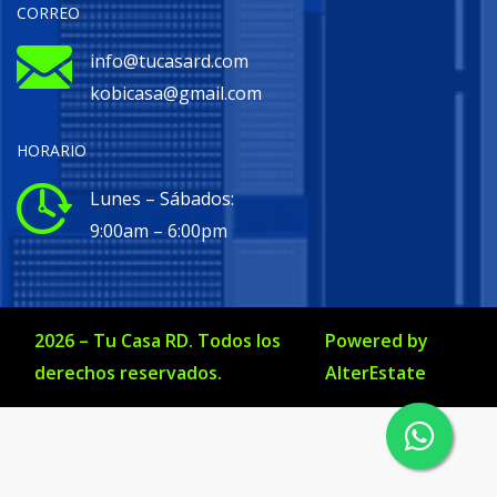
CORREO
info@tucasard.com
kobicasa@gmail.com
HORARIO
Lunes – Sábados:
9:00am – 6:00pm
2026
–
Tu Casa RD
. Todos los
Powered by
derechos reservados.
AlterEstate