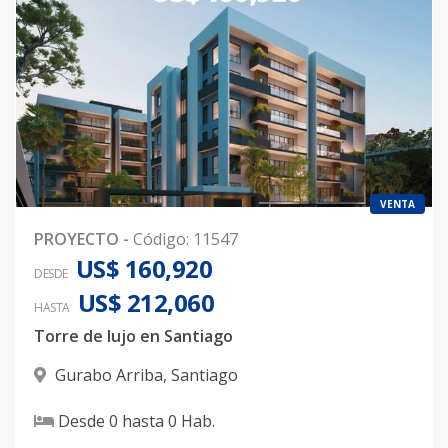
VENTA
PROYECTO
-
Código
:
11547
US$ 160,920
DESDE
US$ 212,060
HASTA
Torre de lujo en Santiago
Gurabo Arriba
,
Santiago
Desde
0
hasta
0
Hab.