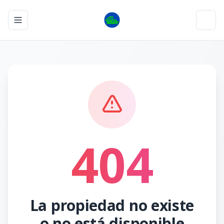
Toggle navigation menu
Toggl
404
La propiedad no existe
o no está disponible