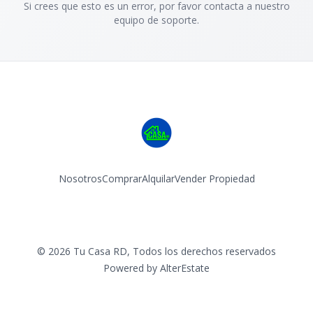
Si crees que esto es un error, por favor contacta a nuestro
equipo de soporte.
Nosotros
Comprar
Alquilar
Vender Propiedad
Facebook
Instagram
©
2026
Tu Casa RD
,
Todos los derechos reservados
Powered by
AlterEstate