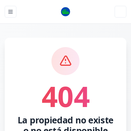
Toggle navigation menu
Toggl
404
La propiedad no existe
o no está disponible