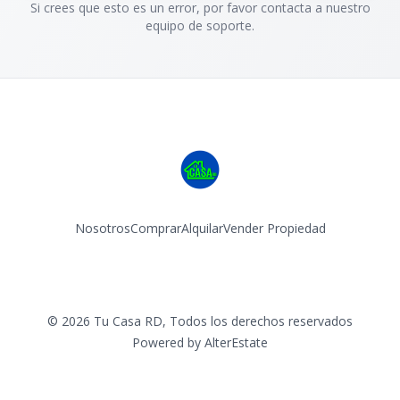
Si crees que esto es un error, por favor contacta a nuestro
equipo de soporte.
Nosotros
Comprar
Alquilar
Vender Propiedad
Facebook
Instagram
©
2026
Tu Casa RD
,
Todos los derechos reservados
Powered by
AlterEstate