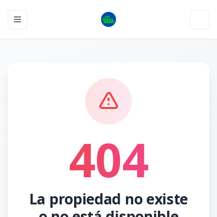
Toggle navigation menu
Toggl
404
La propiedad no existe
o no está disponible