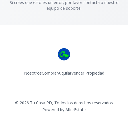
Si crees que esto es un error, por favor contacta a nuestro
equipo de soporte.
Nosotros
Comprar
Alquilar
Vender Propiedad
Facebook
Instagram
©
2026
Tu Casa RD
,
Todos los derechos reservados
Powered by
AlterEstate