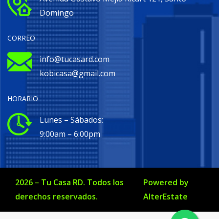
Domingo
CORREO
info@tucasard.com
kobicasa@gmail.com
HORARIO
Lunes – Sábados:
9:00am – 6:00pm
2026
–
Tu Casa RD
. Todos los
Powered by
derechos reservados.
AlterEstate