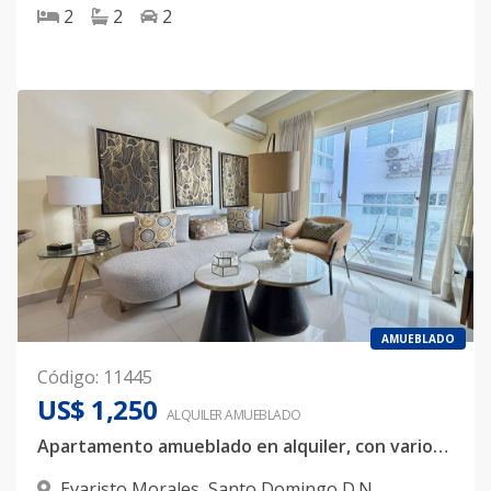
2
2
2
AMUEBLADO
Código
:
11445
US$ 1,250
ALQUILER
AMUEBLADO
Apartamento amueblado en alquiler, con varios servicios incluidos, ubicado en Evaristo Morales
Evaristo Morales
,
Santo Domingo D.N.