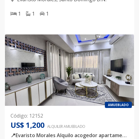
1
1
1
AMUEBLADO
Código
:
12152
US$ 1,200
ALQUILER
AMUEBLADO
📍Evaristo Morales Alquilo acogedor apartamento de 1 habitación completamente amoblado, ubicado en Evaristo Morales a pocos metros de la Churchill.