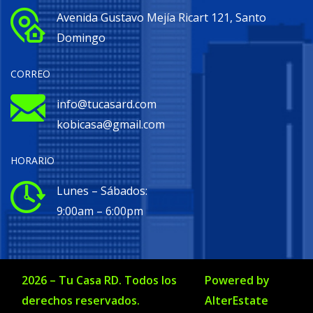
Avenida Gustavo Mejía Ricart 121, Santo
Domingo
CORREO
info@tucasard.com
kobicasa@gmail.com
HORARIO
Lunes – Sábados:
9:00am – 6:00pm
2026
–
Tu Casa RD
. Todos los
Powered by
derechos reservados.
AlterEstate