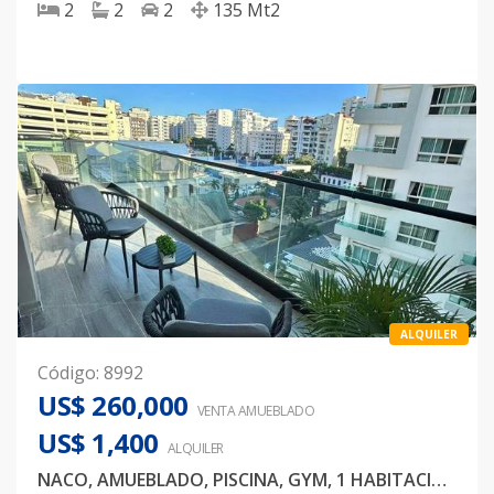
2
2
2
135
Mt2
ALQUILER
Código
:
8992
US$ 260,000
VENTA AMUEBLADO
US$ 1,400
ALQUILER
NACO, AMUEBLADO, PISCINA, GYM, 1 HABITACION