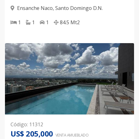
Ensanche Naco
,
Santo Domingo D.N.
1
1
1
84.5
Mt2
Código
:
11312
US$ 205,000
VENTA AMUEBLADO