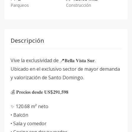
Parqueos
Construcción
Descripción
Vive la exclusividad de 📍𝐁𝐞𝐥𝐥𝐚 𝐕𝐢𝐬𝐭𝐚 𝐒𝐮𝐫.
Ubicado en el exclusivo sector de mayor demanda
y valorización de Santo Domingo.
💰 𝐏𝐫𝐞𝐜𝐢𝐨𝐬 𝐝𝐞𝐬𝐝𝐞 𝐔𝐒$𝟐𝟗𝟏,𝟓𝟗𝟖
✨ 120.68 m² neto
• Balcón
• Sala y comedor