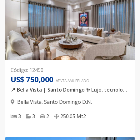
Código
:
12450
US$ 750,000
VENTA AMUEBLADO
📍 Bella Vista | Santo Domingo ✨ Lujo, tecnología y confort en un solo lugar. Descubre este espectacular apartamento completamente amueblado, diseñado para quienes valoran la exclusividad, la amplitud y cada detalle.
Bella Vista
,
Santo Domingo D.N.
3
3
2
250.05
Mt2