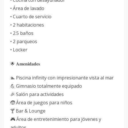
• Cocina con desayunador
• Área de lavado
• Cuarto de servicio
• 2 habitaciones
• 2.5 baños
• 2 parqueos
• Locker
🌟 𝐀𝐦𝐞𝐧𝐢𝐝𝐚𝐝𝐞𝐬
🏊 Piscina infinity con impresionante vista al mar
💪 Gimnasio totalmente equipado
🎉 Salón para actividades
🧒 Área de juegos para niños
🍸 Bar & Lounge
🎮 Área de entretenimiento para jóvenes y
adultos