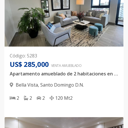
Código
:
5283
US$ 285,000
VENTA AMUEBLADO
Apartamento amueblado de 2 habitaciones en Bella Vista
Bella Vista
,
Santo Domingo D.N.
2
2
2
120
Mt2