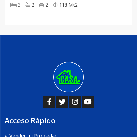
3
2
2
118
Mt2
Acceso Rápido
»
Vender mi Propiedad