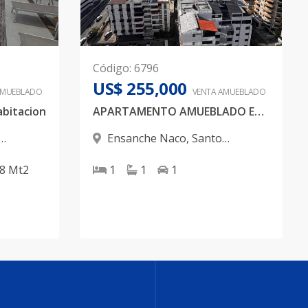
Código
:
6796
US$ 255,000
AMUEBLADO
VENTA AMUEBLADO
bitacion
APARTAMENTO AMUEBLADO EN NACO, PISCINA, GYM, 1 HABITAION
Ensanche Naco
,
Santo
Domingo D.N.
38
Mt2
1
1
1