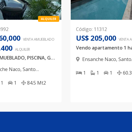
ALQUILER
8992
Código
:
11312
60,000
US$ 205,000
VENTA AMUEBLADO
VENTA 
,400
Vendo apartamento 1 ha
ALQUILER
NACO, AMUEBLADO, PISCINA, GYM, 1 HABITACION
Ensanche Naco
,
Santo
Domingo D.N.
che Naco
,
Santo
1
1
1
60.
 D.N.
1
1
84.5
Mt2