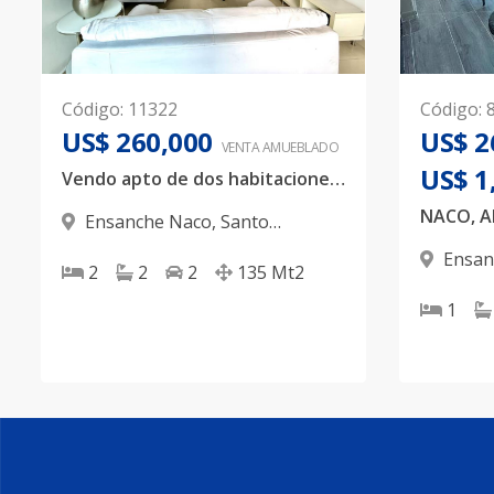
Código
:
11322
Código
:
US$ 260,000
US$ 2
VENTA AMUEBLADO
US$ 1
Vendo apto de dos habitaciones en zona tranquila de Naco.
Ensanche Naco
,
Santo
Domingo D.N.
Ensan
2
2
2
135
Mt2
Domingo
1