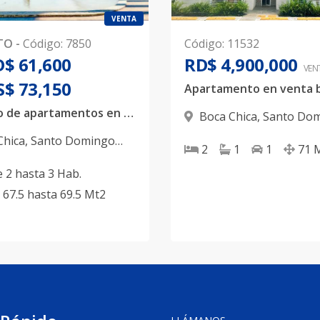
VENTA
TO
-
Código
:
7850
Código
:
11532
$ 61,600
RD$ 4,900,000
VEN
S$ 73,150
Proyecto de apartamentos en Boca Chica con fiduciaria y bono primera vivienda. Amenidades de lujo: Piscina, casa club y mucho más
Boca Chica
,
Santo Do
Este
Chica
,
Santo Domingo
2
1
1
71
e
2
hasta
3
Hab.
67.5
hasta
69.5
Mt2