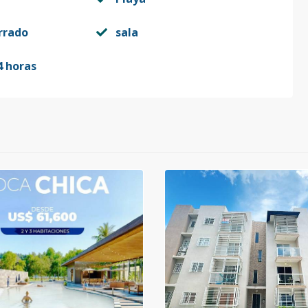
rrado
sala
4 horas