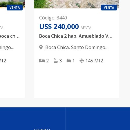
VENTA
VENTA
Código
:
3440
US$ 240,000
TA
VENTA
Apartamento en venta boca chica
Boca Chica 2 hab. Amueblado Venta 2da linea de playa Ideal para vivir o invertir
mingo
Boca Chica
,
Santo Domingo
Este
Mt2
2
3
1
145
Mt2