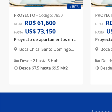
VENTA
PROYECTO
-
Código
:
7850
PROYEC
RD$ 61,600
RD
DESDE
DESDE
US$ 73,150
U
HASTA
HASTA
Proyecto de apartamentos en Boca Chica con fiduciaria y bono primera vivienda. Amenidades de lujo: Piscina, casa club y mucho más
Boca Chica
,
Santo Domingo
Boca 
Este
Este
Desde
2
hasta
3
Hab.
Desd
Desde
67.5
hasta
69.5
Mt2
Desde