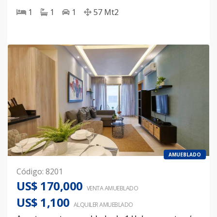
1
1
1
57
Mt2
AMUEBLADO
Código
:
8201
US$ 170,000
VENTA AMUEBLADO
US$ 1,100
ALQUILER
AMUEBLADO