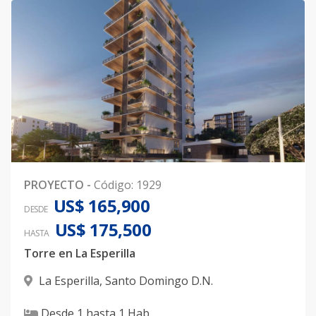
PROYECTO
-
Código
:
1929
US$ 165,900
DESDE
US$ 175,500
HASTA
Torre en La Esperilla
La Esperilla
,
Santo Domingo D.N.
Desde
1
hasta
1
Hab.