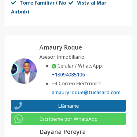
Torre familiar ( No
Vista al Mar
Airbnb)
Amaury Roque
Asesor Inmobiliario
Celular / WhatsApp:
+18094085106
Correo Electrónico:
amauryroque@tucasard.com
Llámame
Escribeme por WhatsApp
Dayana Pereyra