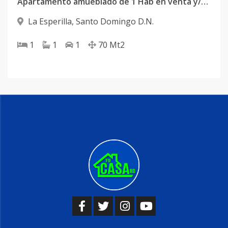
Apartamento amueblado de 1 Hab en venta y/o Alquiler ubicado en Esperilla
La Esperilla
,
Santo Domingo D.N.
1
1
1
70
Mt2