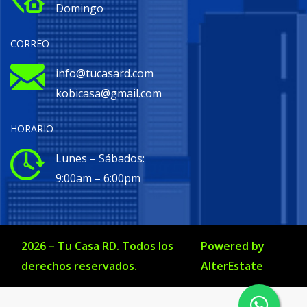
Domingo
CORREO
info@tucasard.com
kobicasa@gmail.com
HORARIO
Lunes – Sábados:
9:00am – 6:00pm
2026
–
Tu Casa RD
. Todos los
Powered by
derechos reservados.
AlterEstate