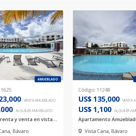
AMUEBLADO
11625
Código
:
11248
23,000
US$ 135,000
VENTA AMUEBLADO
VENTA 
,000
US$ 1,100
ALQUILER
AMUEBLADO
ALQUILER
AM
Apto en renta y venta en vista can
 Cana
,
Bávaro
Vista Cana
,
Bávaro