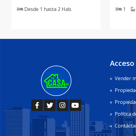
Desde
1
hasta
2
Hab.
1
Acceso
»
Vender m
»
Propieda
»
Propiedad
»
Política d
»
Contácta