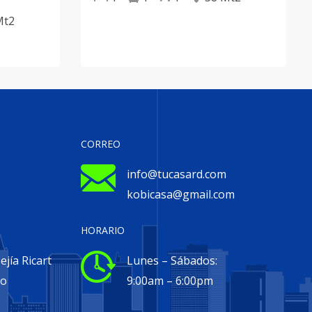
Mt2
CORREO
info@tucasard.com
kobicasa@gmail.com
HORARIO
jía Ricart
Lunes – Sábados:
go
9:00am – 6:00pm