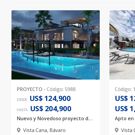
0
PROYECTO
-
Código
:
5988
Código
:
US$ 124,900
US$ 1
DESDE
US$ 204,900
US$ 1
HASTA
Nuevo y Novedoso proyecto de Apartamentos en Punta Cana, Vista Cana!
Vista Cana
,
Bávaro
Vista