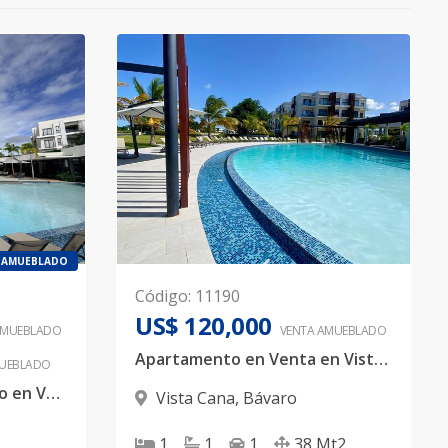
AMUEBLADO
Código
:
11190
US$ 120,000
AMUEBLADO
VENTA AMUEBLADO
Apartamento en Venta en Vista Cana – ¡Precio de Oportunidad!
UEBLADO
Apartamento Amueblado en Venta en Vista Cana | 1 Habitación con Patio | Listo para Generar
Vista Cana
,
Bávaro
1
1
1
38
Mt2