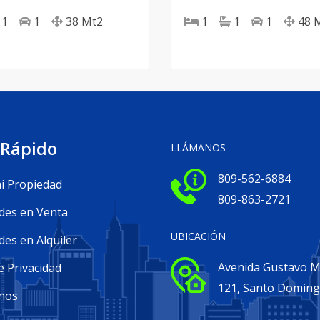
1
1
38
Mt2
1
1
1
48
 Rápido
LLÁMANOS
809-562-6884
i Propiedad
809-863-2721
des en Venta
UBICACIÓN
es en Alquiler
Avenida Gustavo Me
e Privacidad
121, Santo Domin
nos