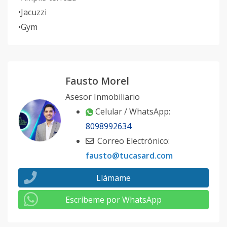
•Jacuzzi
•Gym
Fausto Morel
Asesor Inmobiliario
Celular / WhatsApp:
8098992634
Correo Electrónico:
fausto@tucasard.com
Llámame
Escribeme por WhatsApp