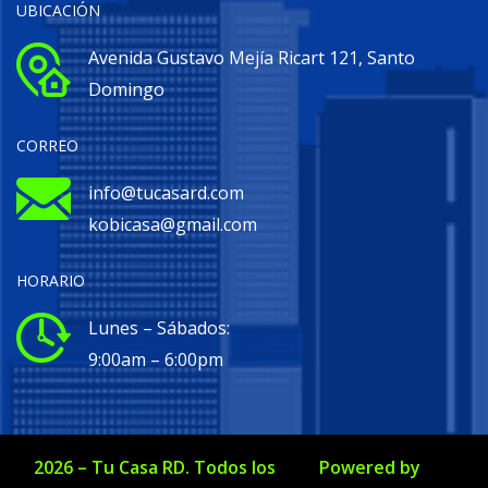
UBICACIÓN
Avenida Gustavo Mejía Ricart 121, Santo
Domingo
CORREO
info@tucasard.com
kobicasa@gmail.com
HORARIO
Lunes – Sábados:
9:00am – 6:00pm
2026
–
Tu Casa RD
. Todos los
Powered by