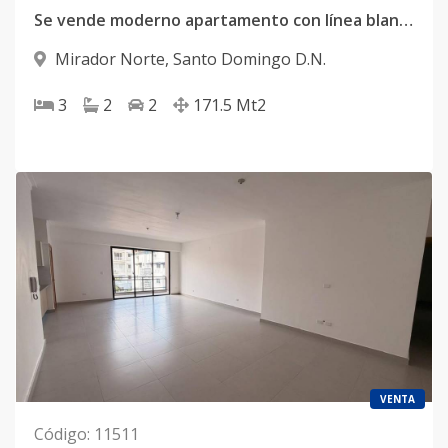
Se vende moderno apartamento con línea blanca en el Mirador Norte
Mirador Norte
,
Santo Domingo D.N.
3
2
2
171.5
Mt2
VENTA
Código
:
11511