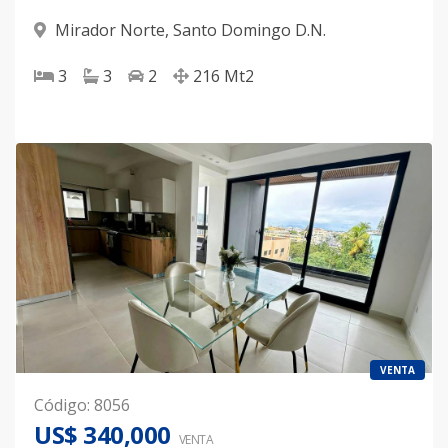
Mirador Norte
,
Santo Domingo D.N.
3
3
2
216
Mt2
VENTA
Código
:
8056
US$ 340,000
VENTA