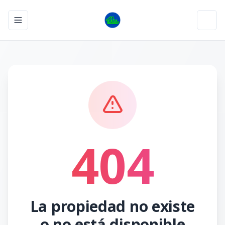
Toggle navigation menu
Toggl
404
La propiedad no existe
o no está disponible