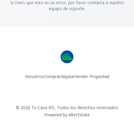
Si crees que esto es un error, por favor contacta a nuestro
equipo de soporte.
Nosotros
Comprar
Alquilar
Vender Propiedad
Facebook
Instagram
©
2026
Tu Casa RD
,
Todos los derechos reservados
Powered by
AlterEstate