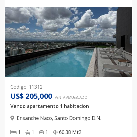
Código
:
11312
US$ 205,000
VENTA AMUEBLADO
Vendo apartamento 1 habitacion
Ensanche Naco
,
Santo Domingo D.N.
1
1
1
60.38
Mt2