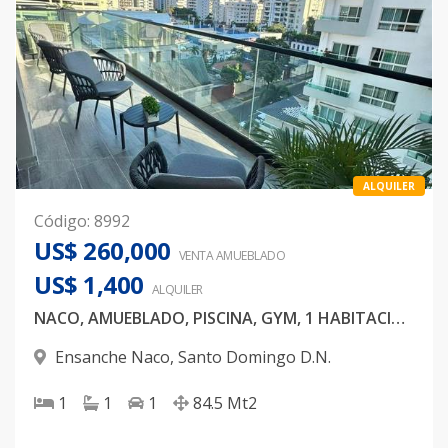
ALQUILER
Código
:
8992
US$ 260,000
VENTA AMUEBLADO
US$ 1,400
ALQUILER
NACO, AMUEBLADO, PISCINA, GYM, 1 HABITACION
Ensanche Naco
,
Santo Domingo D.N.
1
1
1
84.5
Mt2