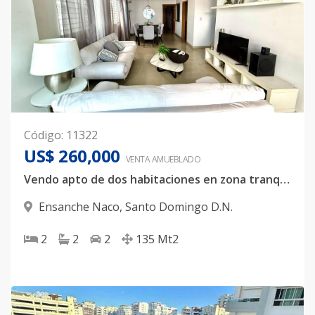
Código
:
11322
US$ 260,000
VENTA AMUEBLADO
Vendo apto de dos habitaciones en zona tranquila de Naco.
Ensanche Naco
,
Santo Domingo D.N.
2
2
2
135
Mt2