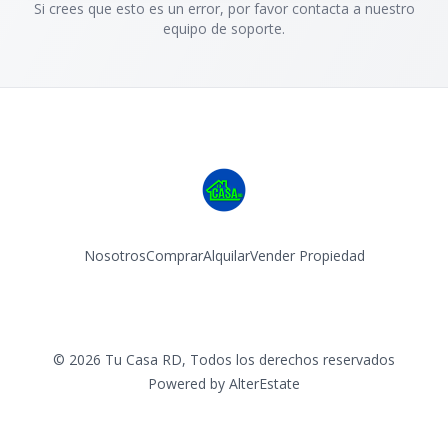
Si crees que esto es un error, por favor contacta a nuestro
equipo de soporte.
Nosotros
Comprar
Alquilar
Vender Propiedad
Facebook
Instagram
©
2026
Tu Casa RD
,
Todos los derechos reservados
Powered by
AlterEstate