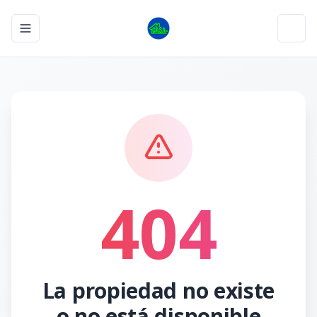
Toggle navigation menu
Toggl
404
La propiedad no existe
o no está disponible