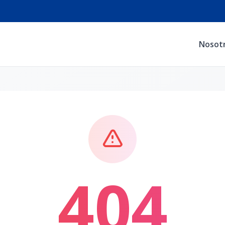
Nosot
404