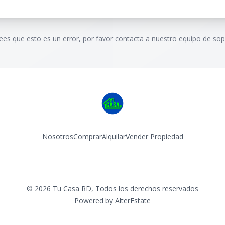
rees que esto es un error, por favor contacta a nuestro equipo de sop
Nosotros
Comprar
Alquilar
Vender Propiedad
Facebook
Instagram
©
2026
Tu Casa RD
,
Todos los derechos reservados
Powered by
AlterEstate