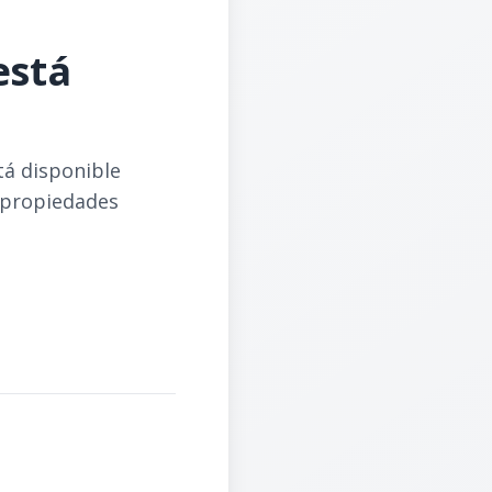
está
tá disponible
 propiedades