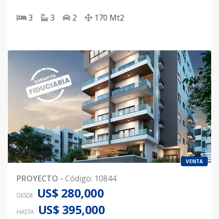
3
3
2
170
Mt2
VENTA
PROYECTO
-
Código
:
10844
US$ 280,000
DESDE
US$ 395,000
HASTA