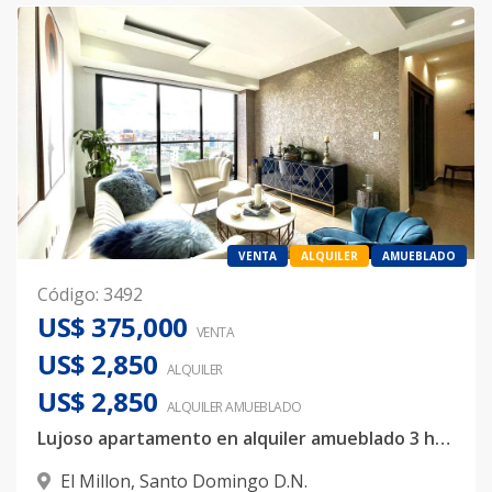
VENTA
ALQUILER
AMUEBLADO
Código
:
3492
US$ 375,000
VENTA
US$ 2,850
ALQUILER
US$ 2,850
ALQUILER
AMUEBLADO
Lujoso apartamento en alquiler amueblado 3 habitaciones
El Millon
,
Santo Domingo D.N.