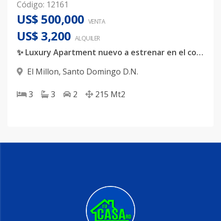
Código
:
12161
US$ 500,000
VENTA
US$ 3,200
ALQUILER
✨ Luxury Apartment nuevo a estrenar en el corazón de El Millón ✨
El Millon
,
Santo Domingo D.N.
3
3
2
215
Mt2