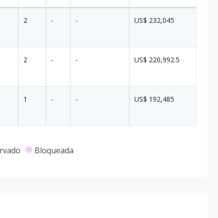
2
-
-
US$ 232,045
2
-
-
US$ 220,992.5
1
-
-
US$ 192,485
rvado
Bloqueada