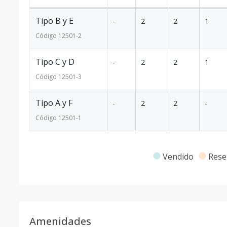
Tipo B y E
-
2
2
1
Código
12501
-2
Tipo C y D
-
2
2
1
Código
12501
-3
Tipo A y F
-
2
2
-
Código
12501
-1
Vendido
Rese
Amenidades