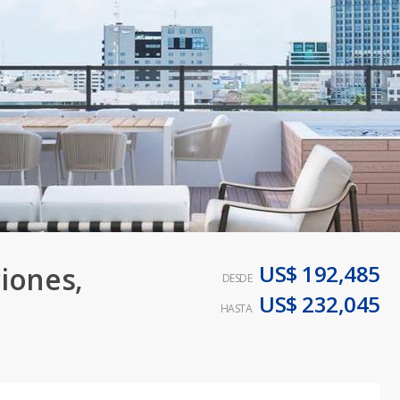
US$ 192,485
iones,
DESDE
US$ 232,045
HASTA