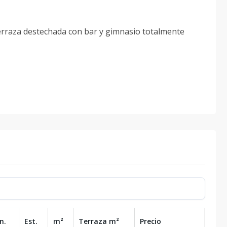
 terraza destechada con bar y gimnasio totalmente
n.
Est.
m²
Terraza
m²
Precio