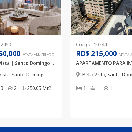
12450
Código
:
10344
50,000
RD$ 215,000
VENTA AMUEBLADO
VENTA 
📍 Bella Vista | Santo Domingo ✨ Lujo, tecnología y confort en un solo lugar. Descubre este espectacular apartamento completamente amueblado, diseñado para quienes valoran la exclusividad, la amplitud y cada detalle.
Vista
,
Santo Domingo
Bella Vista
,
Santo Dom
D.N.
3
2
250.05
Mt2
1
1
1