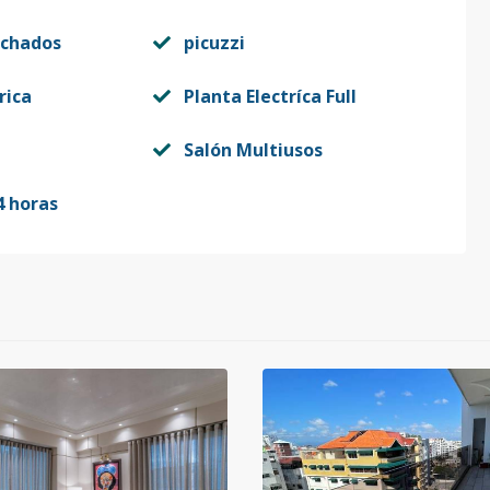
echados
picuzzi
rica
Planta Electríca Full
Salón Multiusos
4 horas