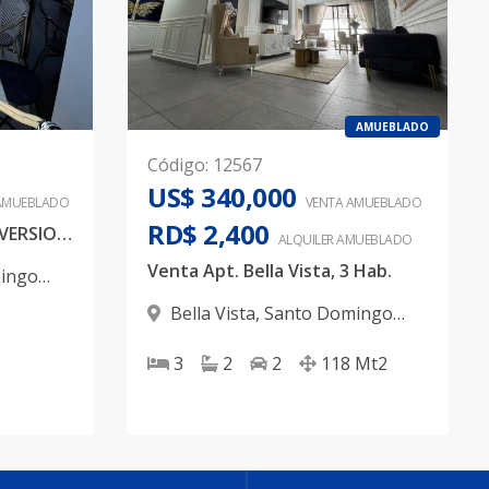
AMUEBLADO
Código
:
12567
US$ 340,000
AMUEBLADO
VENTA AMUEBLADO
RD$ 2,400
APARTAMENTO PARA INVERSION CON VISTA AL MAR
ALQUILER
AMUEBLADO
Venta Apt. Bella Vista, 3 Hab.
ingo
Bella Vista
,
Santo Domingo
D.N.
3
2
2
118
Mt2