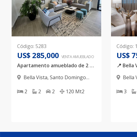
Código
:
5283
Código
:
US$ 285,000
US$ 7
VENTA AMUEBLADO
Apartamento amueblado de 2 habitaciones en Bella Vista
Bella Vista
,
Santo Domingo
Bella 
D.N.
D.N.
2
2
2
120
Mt2
3