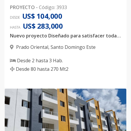
PROYECTO
-
Código
:
3933
US$ 104,000
DESDE
US$ 283,000
HASTA
Nuevo proyecto Diseñado para satisfacer todas las necesidades y generar bienestar a quien lo habite.
Prado Oriental
,
Santo Domingo Este
Desde
2
hasta
3
Hab.
Desde
80
hasta
270
Mt2