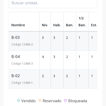
1/2
Nombre
Niv.
Hab.
Ban.
Ban.
Est.
m
B-03
3
3
2
1
1
10
Código
12486
-2
B-04
4
3
2
1
1
10
Código
12486
-3
B-02
2
3
2
1
1
10
Código
12486
-1
Vendido
Reservado
Bloqueada