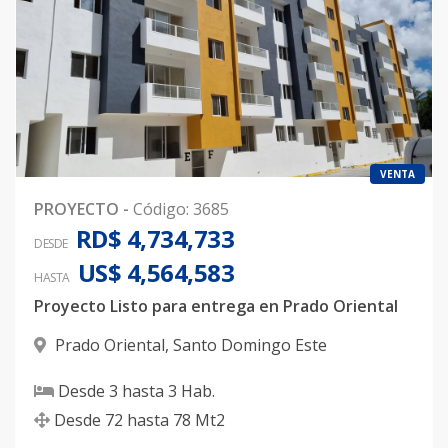
VENTA
PROYECTO
-
Código
:
3685
RD$ 4,734,733
DESDE
US$ 4,564,583
HASTA
Proyecto Listo para entrega en Prado Oriental
Prado Oriental
,
Santo Domingo Este
Desde
3
hasta
3
Hab.
Desde
72
hasta
78
Mt2