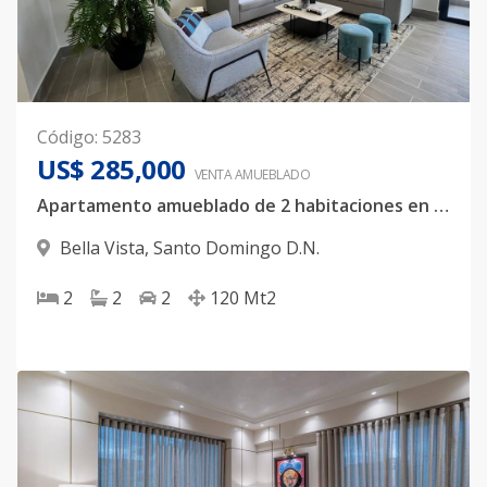
Código
:
5283
US$ 285,000
VENTA AMUEBLADO
Apartamento amueblado de 2 habitaciones en Bella Vista
Bella Vista
,
Santo Domingo D.N.
2
2
2
120
Mt2