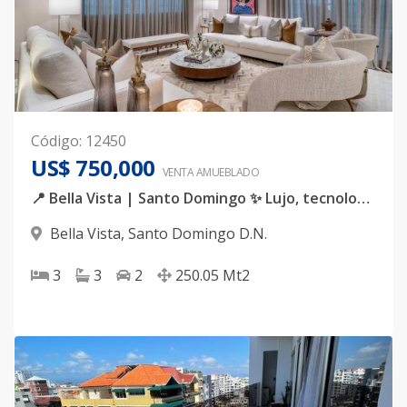
Código
:
12450
US$ 750,000
VENTA AMUEBLADO
📍 Bella Vista | Santo Domingo ✨ Lujo, tecnología y confort en un solo lugar. Descubre este espectacular apartamento completamente amueblado, diseñado para quienes valoran la exclusividad, la amplitud y cada detalle.
Bella Vista
,
Santo Domingo D.N.
3
3
2
250.05
Mt2