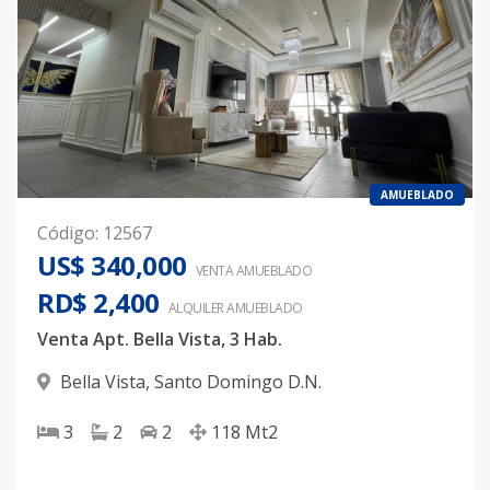
AMUEBLADO
Código
:
12567
US$ 340,000
VENTA AMUEBLADO
RD$ 2,400
ALQUILER
AMUEBLADO
Venta Apt. Bella Vista, 3 Hab.
Bella Vista
,
Santo Domingo D.N.
3
2
2
118
Mt2