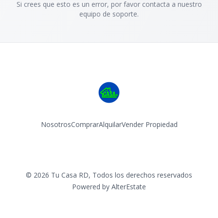
Si crees que esto es un error, por favor contacta a nuestro
equipo de soporte.
Nosotros
Comprar
Alquilar
Vender Propiedad
Facebook
Instagram
©
2026
Tu Casa RD
,
Todos los derechos reservados
Powered by
AlterEstate