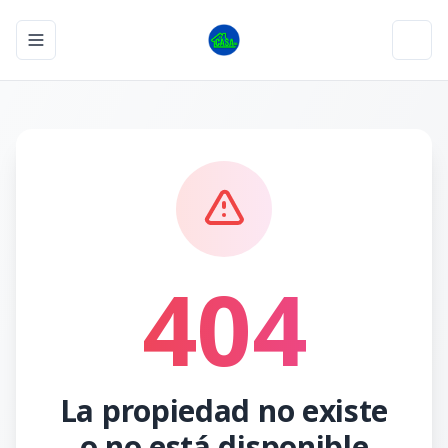
Toggle navigation menu
Toggl
404
La propiedad no existe
o no está disponible