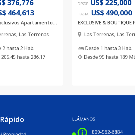
$ 376,776
US$ 225,000
DESDE
S$ 464,613
US$ 490,000
HASTA
Vendo Exclusivos Apartamentos en Las Terrenas Samaná
errenas
,
Las Terrenas
Las Terrenas
,
Las Ter
e
2
hasta
2
Hab.
Desde
1
hasta
3
Hab.
205.45
hasta
286.17
Desde
95
hasta
189
Mt
 Rápido
LLÁMANOS
809-562-6884
i Propiedad