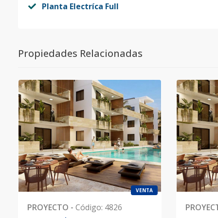
Planta Electríca Full
Propiedades Relacionadas
VENTA
PROYECTO
-
Código
:
4826
PROYEC