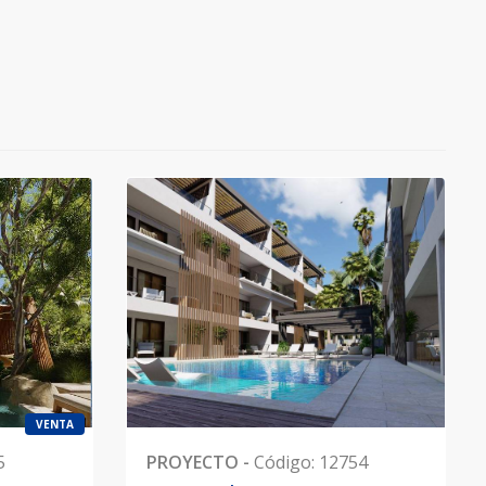
VENTA
5
PROYECTO
-
Código
:
12754