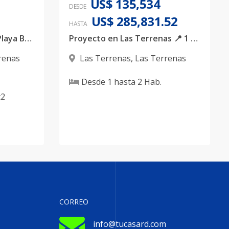
US$ 135,534
DESDE
US$ 285,831.52
HASTA
EXCLUSIVE & BOUTIQUE Playa Bonita, Las Terrenas🌴
Proyecto en Las Terrenas 📍 1 y 2 habitaciones con Ascensor
renas
Las Terrenas
,
Las Terrenas
Desde
1
hasta
2
Hab.
2
CORREO
info@tucasard.com