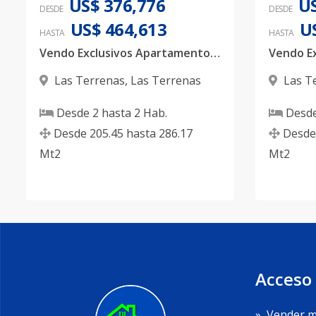
US$ 376,776
US
DESDE
DESDE
US$ 464,613
U
HASTA
HASTA
Vendo Exclusivos Apartamentos en Las Terrenas Samaná
Las Terrenas
,
Las Terrenas
Las T
Desde
2
hasta
2
Hab.
Desd
Desde
205.45
hasta
286.17
Desde
Mt2
Mt2
Acceso
»
Vender m