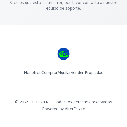
Si crees que esto es un error, por favor contacta a nuestro
equipo de soporte.
Nosotros
Comprar
Alquilar
Vender Propiedad
Facebook
Instagram
©
2026
Tu Casa RD
,
Todos los derechos reservados
Powered by
AlterEstate