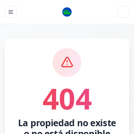
Toggle navigation menu
Toggl
404
La propiedad no existe
o no está disponible