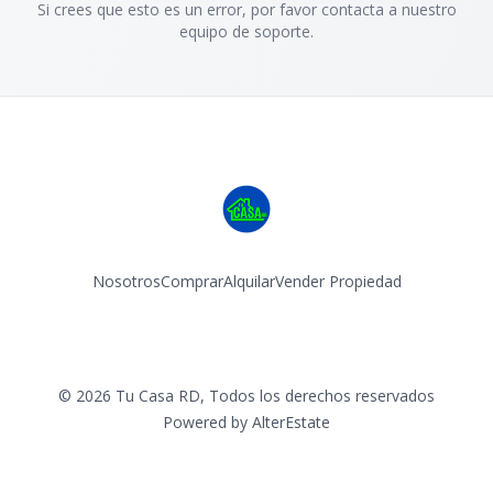
Si crees que esto es un error, por favor contacta a nuestro
equipo de soporte.
Nosotros
Comprar
Alquilar
Vender Propiedad
Facebook
Instagram
©
2026
Tu Casa RD
,
Todos los derechos reservados
Powered by
AlterEstate