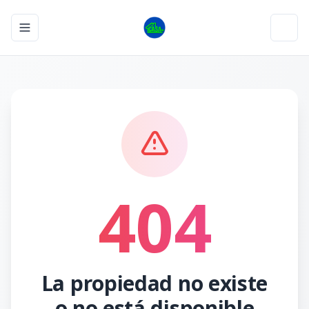
Toggle navigation menu
Toggl
404
La propiedad no existe
o no está disponible