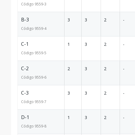
Código
9559
-3
B-3
3
3
2
-
Código
9559
-4
C-1
1
3
2
-
Código
9559
-5
C-2
2
3
2
-
Código
9559
-6
C-3
3
3
2
-
Código
9559
-7
D-1
1
3
2
-
Código
9559
-8