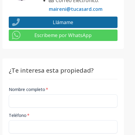
Correo Electrónico:
maireni@tucasard.com
Llámame
Escribeme por WhatsApp
¿Te interesa esta propiedad?
Nombre completo
*
Teléfono
*