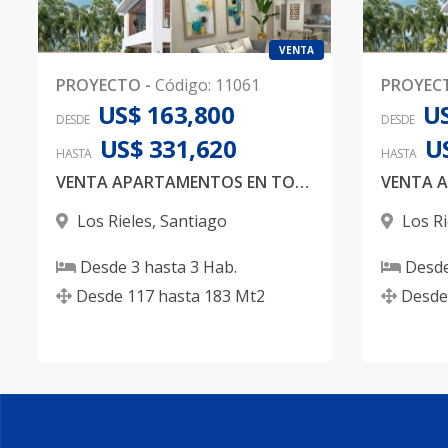
VENTA
PROYECTO
-
Código
:
11061
PROYEC
US$ 163,800
US
DESDE
DESDE
US$ 331,620
U
HASTA
HASTA
VENTA APARTAMENTOS EN TORRE DE 6 NIVELES EN LOS RIELES
Los Rieles
,
Santiago
Los Ri
Desde
3
hasta
3
Hab.
Desd
Desde
117
hasta
183
Mt2
Desde