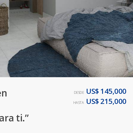
US$ 145,000
en
DESDE
US$ 215,000
HASTA
ra ti.”