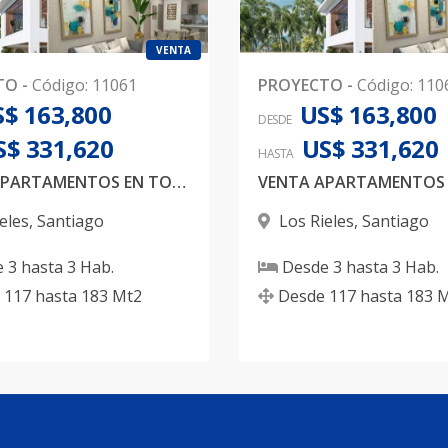
VENTA
TO
-
Código
:
11061
PROYECTO
-
Código
:
110
$ 163,800
US$ 163,800
DESDE
S$ 331,620
US$ 331,620
HASTA
VENTA APARTAMENTOS EN TORRE DE 6 NIVELES EN LOS RIELES
eles
,
Santiago
Los Rieles
,
Santiago
e
3
hasta
3
Hab.
Desde
3
hasta
3
Hab.
117
hasta
183
Mt2
Desde
117
hasta
183
M