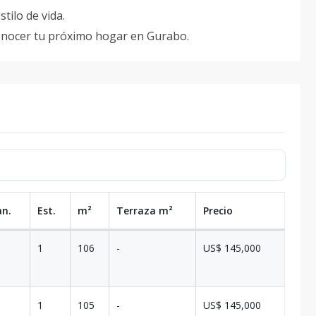
tilo de vida.
onocer tu próximo hogar en Gurabo.
an.
Est.
m²
Terraza
m²
Precio
1
106
-
US$ 145,000
1
105
-
US$ 145,000