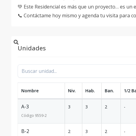
💚 Este Residencial es más que un proyecto… es un es
📞 Contáctame hoy mismo y agenda tu visita para c
Unidades
Nombre
Niv.
Hab.
Ban.
1/2 B
A-3
3
3
2
-
Código
9559
-2
B-2
2
3
2
-