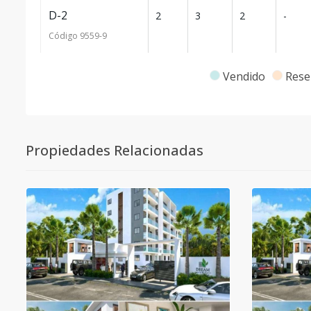
D-2
2
3
2
-
Código
9559
-9
D-3
3
3
2
-
Vendido
Rese
Código
9559
-10
D-4 PH
4
3
3
1
Propiedades Relacionadas
Código
9559
-11
A-2
2
3
2
-
Código
9559
-1