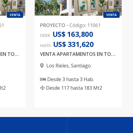
VENTA
VENTA
61
PROYECTO
-
Código
:
11061
US$ 163,800
DESDE
US$ 331,620
HASTA
VENTA APARTAMENTOS EN TORRE DE 6 NIVELES EN LOS RIELES
VENTA APARTAMENTOS EN TORRE DE 6 NIVELES EN LOS RIELES
Los Rieles
,
Santiago
Desde
3
hasta
3
Hab.
t2
Desde
117
hasta
183
Mt2