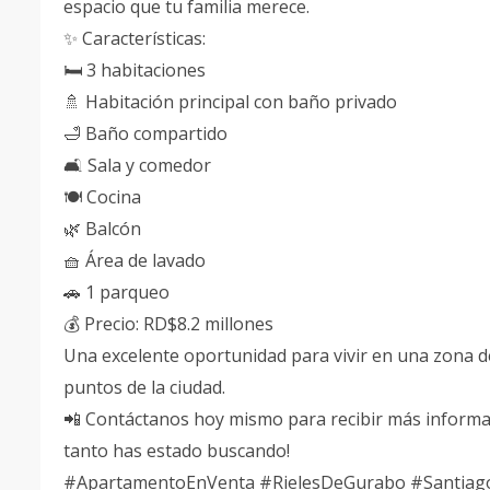
espacio que tu familia merece.
✨ Características:
🛏️ 3 habitaciones
🚿 Habitación principal con baño privado
🛁 Baño compartido
🛋️ Sala y comedor
🍽️ Cocina
🌿 Balcón
🧺 Área de lavado
🚗 1 parqueo
💰 Precio: RD$8.2 millones
Una excelente oportunidad para vivir en una zona de
puntos de la ciudad.
📲 Contáctanos hoy mismo para recibir más informaci
tanto has estado buscando!
#ApartamentoEnVenta #RielesDeGurabo #Santiago