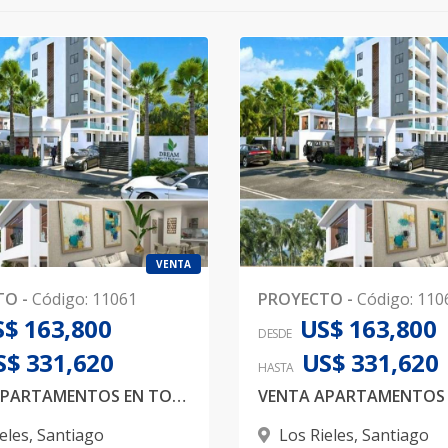
VENTA
TO
-
Código
:
11061
PROYECTO
-
Código
:
110
$ 163,800
US$ 163,800
DESDE
S$ 331,620
US$ 331,620
HASTA
VENTA APARTAMENTOS EN TORRE DE 6 NIVELES EN LOS RIELES
eles
,
Santiago
Los Rieles
,
Santiago