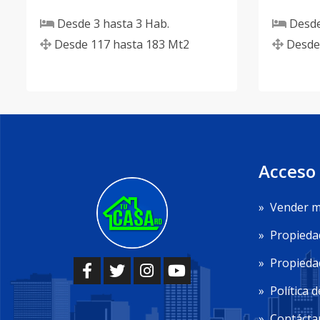
Desde
3
hasta
3
Hab.
Desd
Desde
117
hasta
183
Mt2
Desde
Acceso
»
Vender m
»
Propieda
»
Propiedad
»
Política d
»
Contácta