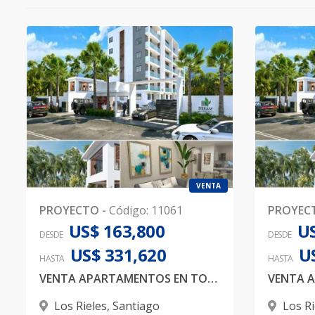
VENTA
PROYECTO
-
Código
:
11061
PROYEC
US$ 163,800
US
DESDE
DESDE
US$ 331,620
U
HASTA
HASTA
VENTA APARTAMENTOS EN TORRE DE 6 NIVELES EN LOS RIELES
Los Rieles
,
Santiago
Los Ri