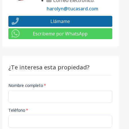
Correo Electrónico:
harolyn@tucasard.com
Llámame
Escribeme por WhatsApp
¿Te interesa esta propiedad?
Nombre completo
*
Teléfono
*