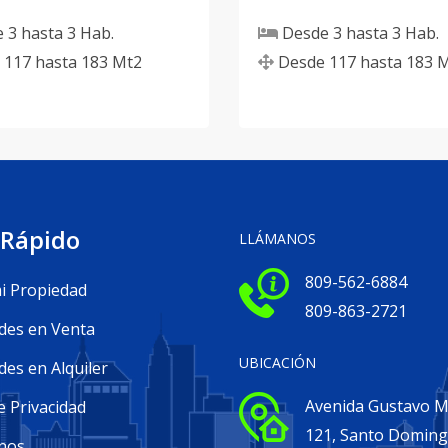
e
3
hasta
3
Hab.
Desde
3
hasta
3
Hab.
117
hasta
183
Mt2
Desde
117
hasta
183
M
 Rápido
LLÁMANOS
809-562-6884
i Propiedad
809-863-2721
des en Venta
UBICACIÓN
es en Alquiler
Avenida Gustavo Me
e Privacidad
121, Santo Domin
nos