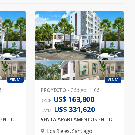
VENTA
VENTA
61
PROYECTO
-
Código
:
11061
US$ 163,800
DESDE
US$ 331,620
HASTA
VENTA APARTAMENTOS EN TORRE DE 6 NIVELES EN LOS RIELES
VENTA APARTAMENTOS EN TORRE DE 6 NIVELES EN LOS RIELES
Los Rieles
,
Santiago