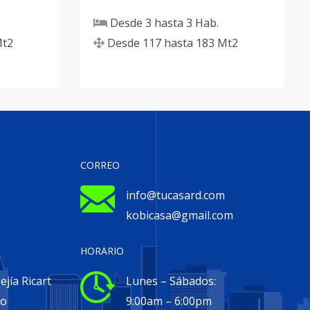
Desde
3
hasta
3
Hab.
t2
Desde
117
hasta
183
Mt2
CORREO
info@tucasard.com
kobicasa@gmail.com
HORARIO
jía Ricart
Lunes – Sábados:
go
9:00am – 6:00pm