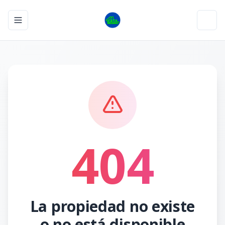
Toggle navigation menu
Toggl
404
La propiedad no existe
o no está disponible