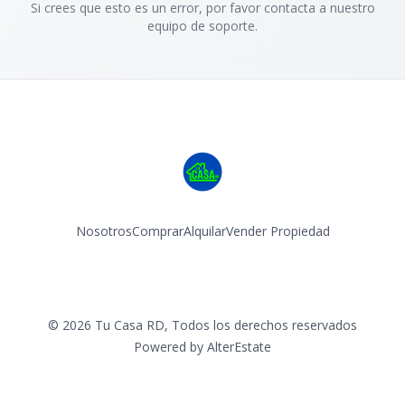
Si crees que esto es un error, por favor contacta a nuestro
equipo de soporte.
Nosotros
Comprar
Alquilar
Vender Propiedad
Facebook
Instagram
©
2026
Tu Casa RD
,
Todos los derechos reservados
Powered by
AlterEstate