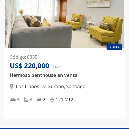
VENTA
Código
:
8335
US$ 220,000
VENTA
Hermoso penthouse en venta
Los Llanos De Gurabo
,
Santiago
3
3
2
121
Mt2