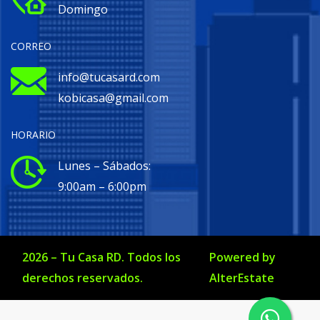
Domingo
CORREO
info@tucasard.com
kobicasa@gmail.com
HORARIO
Lunes – Sábados:
9:00am – 6:00pm
2026
–
Tu Casa RD
. Todos los
Powered by
derechos reservados.
AlterEstate