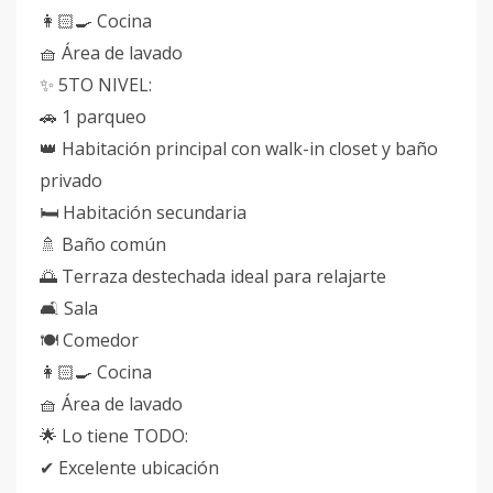
👩🏻‍🍳 Cocina
🧺 Área de lavado
✨ 5TO NIVEL:
🚗 1 parqueo
👑 Habitación principal con walk-in closet y baño
privado
🛏 Habitación secundaria
🚿 Baño común
🌅 Terraza destechada ideal para relajarte
🛋 Sala
🍽 Comedor
👩🏻‍🍳 Cocina
🧺 Área de lavado
🌟 Lo tiene TODO:
✔ Excelente ubicación