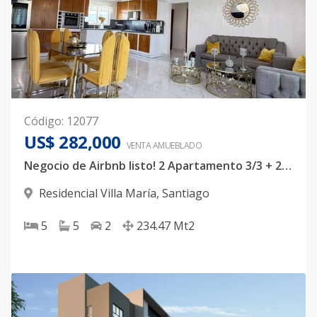
Código
:
12077
US$ 282,000
VENTA AMUEBLADO
Negocio de Airbnb listo! 2 Apartamento 3/3 + 2/2, en Villa María, genera US$1,600.00 al mes
Residencial Villa María
,
Santiago
5
5
2
234.47
Mt2