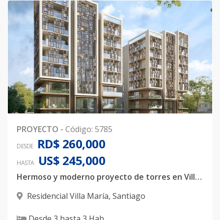
PROYECTO
-
Código
:
5785
RD$ 260,000
DESDE
US$ 245,000
HASTA
Hermoso y moderno proyecto de torres en Villa Maria.
Residencial Villa María
,
Santiago
Desde
3
hasta
3
Hab.