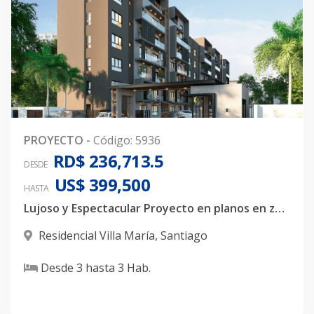
PROYECTO
-
Código
:
5936
RD$ 236,713.5
DESDE
US$ 399,500
HASTA
Lujoso y Espectacular Proyecto en planos en zona Estratégica de Santiago
Residencial Villa María
,
Santiago
Desde
3
hasta
3
Hab.