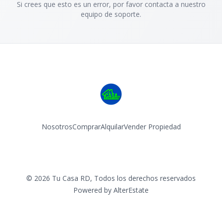
Si crees que esto es un error, por favor contacta a nuestro
equipo de soporte.
Nosotros
Comprar
Alquilar
Vender Propiedad
Facebook
Instagram
©
2026
Tu Casa RD
,
Todos los derechos reservados
Powered by
AlterEstate