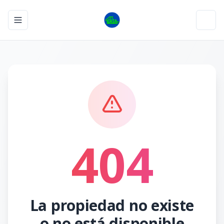
Toggle navigation menu
Toggl
404
La propiedad no existe
o no está disponible