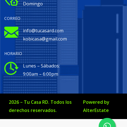
Domingo
CORREO
info@tucasard.com
kobicasa@gmail.com
HORARIO
Lunes – Sábados:
9:00am – 6:00pm
2026
–
Tu Casa RD
. Todos los
Powered by
derechos reservados.
AlterEstate