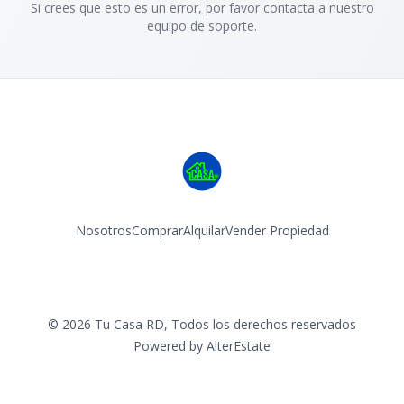
Si crees que esto es un error, por favor contacta a nuestro
equipo de soporte.
Nosotros
Comprar
Alquilar
Vender Propiedad
Facebook
Instagram
©
2026
Tu Casa RD
,
Todos los derechos reservados
Powered by
AlterEstate