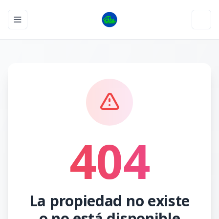
Toggle navigation menu
Toggl
404
La propiedad no existe
o no está disponible