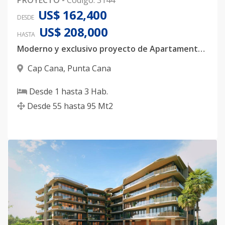
PROYECTO
-
Código
:
3144
US$ 162,400
DESDE
US$ 208,000
HASTA
Moderno y exclusivo proyecto de Apartamentos en Ciudad Las Canas
Cap Cana
,
Punta Cana
Desde
1
hasta
3
Hab.
Desde
55
hasta
95
Mt2