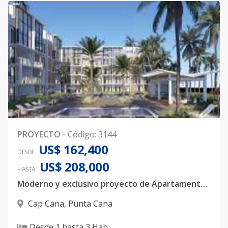
PROYECTO
-
Código
:
3144
US$ 162,400
DESDE
US$ 208,000
HASTA
Moderno y exclusivo proyecto de Apartamentos en Ciudad Las Canas
Cap Cana
,
Punta Cana
Desde
1
hasta
3
Hab.