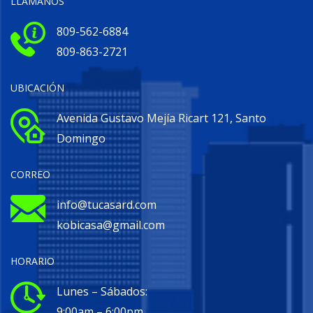
LLÁMANOS
809-562-6884
809-863-2721
UBICACIÓN
Avenida Gustavo Mejía Ricart 121, Santo
Domingo
CORREO
info@tucasard.com
kobicasa@gmail.com
HORARIO
Lunes – Sábados:
9:00am – 6:00pm