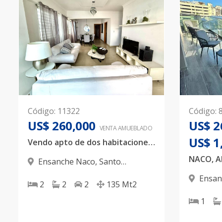
Código
:
11322
Código
:
US$ 260,000
US$ 2
VENTA AMUEBLADO
US$ 1
Vendo apto de dos habitaciones en zona tranquila de Naco.
Ensanche Naco
,
Santo
Domingo D.N.
Ensan
2
2
2
135
Mt2
Domingo
1