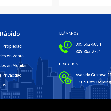
 Rápido
LLÁMANOS
809-562-6884
i Propiedad
809-863-2721
des en Venta
UBICACIÓN
es en Alquiler
Avenida Gustavo Me
e Privacidad
121, Santo Domin
nos