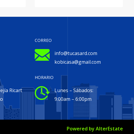
CORREO
info@tucasard.com
kobicasa@gmail.com
HORARIO
jía Ricart
Lunes – Sábados:
go
9:00am – 6:00pm
Powered by
AlterEstate