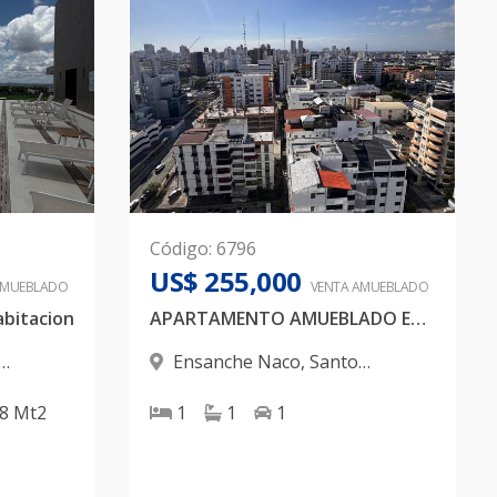
Código
:
6796
US$ 255,000
AMUEBLADO
VENTA AMUEBLADO
bitacion
APARTAMENTO AMUEBLADO EN NACO, PISCINA, GYM, 1 HABITAION
Ensanche Naco
,
Santo
Domingo D.N.
38
Mt2
1
1
1