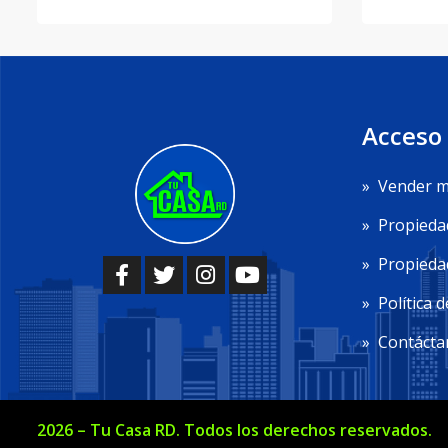
Acceso
»
Vender m
»
Propieda
»
Propiedad
»
Política d
»
Contácta
2026
–
Tu Casa RD
. Todos los derechos reservados.