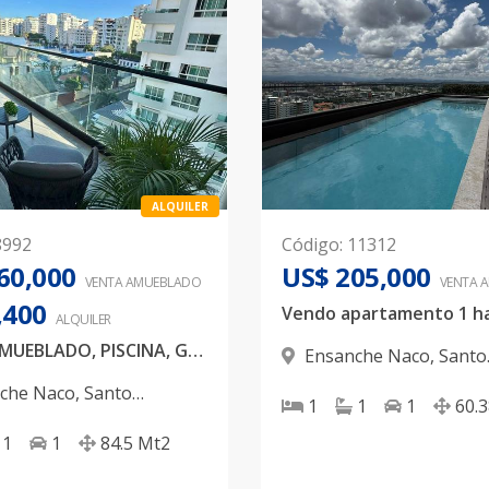
ALQUILER
8992
Código
:
11312
60,000
US$ 205,000
VENTA AMUEBLADO
VENTA 
,400
Vendo apartamento 1 ha
ALQUILER
NACO, AMUEBLADO, PISCINA, GYM, 1 HABITACION
Ensanche Naco
,
Santo
Domingo D.N.
che Naco
,
Santo
1
1
1
60.
 D.N.
1
1
84.5
Mt2