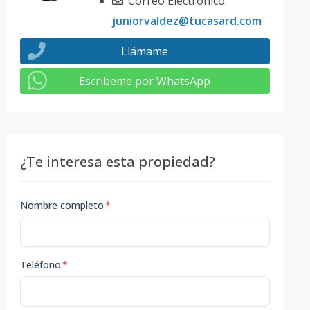
Correo Electrónico:
juniorvaldez@tucasard.com
Llámame
Escribeme por WhatsApp
¿Te interesa esta propiedad?
Nombre completo
*
Teléfono
*