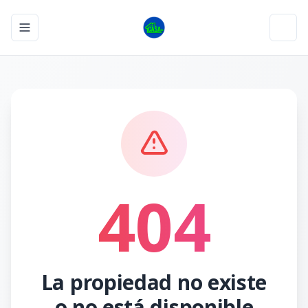
Toggle navigation menu
Toggl
404
La propiedad no existe
o no está disponible