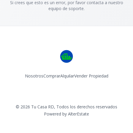
Si crees que esto es un error, por favor contacta a nuestro
equipo de soporte.
Nosotros
Comprar
Alquilar
Vender Propiedad
Facebook
Instagram
©
2026
Tu Casa RD
,
Todos los derechos reservados
Powered by
AlterEstate