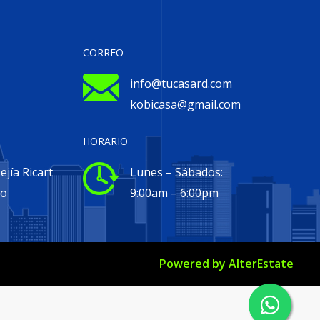
CORREO
info@tucasard.com
kobicasa@gmail.com
HORARIO
jía Ricart
Lunes – Sábados:
go
9:00am – 6:00pm
Powered by
AlterEstate