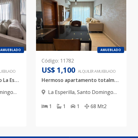
AMUEBLADO
AMUEBLADO
Código
:
11782
US$ 1,100
UEBLADO
ALQUILER
AMUEBLADO
Apartamento amueblado La Esperilla
Hermoso apartamento totalmente amueblado, alquiler en La Esperilla
mingo
La Esperilla
,
Santo Domingo
D.N.
1
1
1
68
Mt2