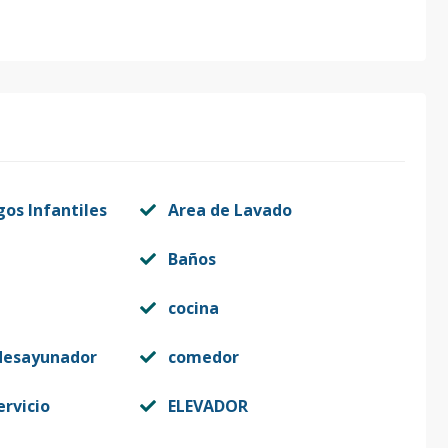
gos Infantiles
Area de Lavado
Baños
cocina
desayunador
comedor
ervicio
ELEVADOR