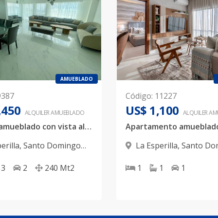
AMUEBLADO
9387
Código
:
11227
,450
US$ 1,100
ALQUILER
AMUEBLADO
ALQUILER
AM
Alquiler amueblado con vista al Mar
erilla
,
Santo Domingo
La Esperilla
,
Santo Do
D.N.
3
2
240
Mt2
1
1
1