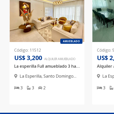
AMUEBLADO
Código
:
11512
Código
:
US$ 3,200
US$ 2
ALQUILER
AMUEBLADO
La esperilla Full amueblado 3 habitaciones
La Esperilla
,
Santo Domingo
La Esp
D.N.
D.N.
3
3
2
3