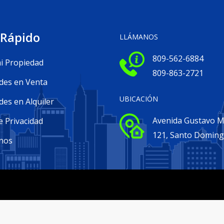
 Rápido
LLÁMANOS
809-562-6884
i Propiedad
809-863-2721
des en Venta
UBICACIÓN
es en Alquiler
Avenida Gustavo Me
e Privacidad
121, Santo Domin
nos