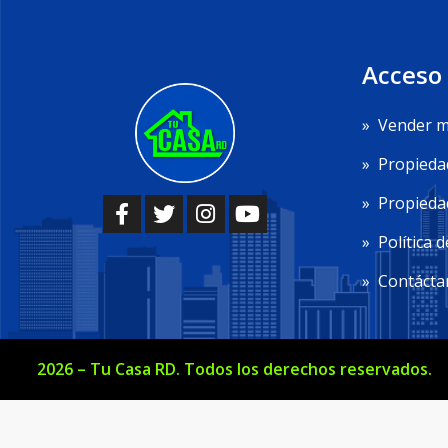
Acceso
»
Vender m
»
Propieda
»
Propiedad
»
Política d
»
Contácta
2026
–
Tu Casa RD
. Todos los derechos reservados.