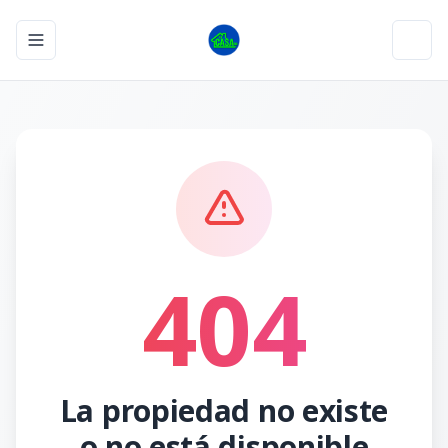
Toggle navigation menu
Toggl
404
La propiedad no existe
o no está disponible