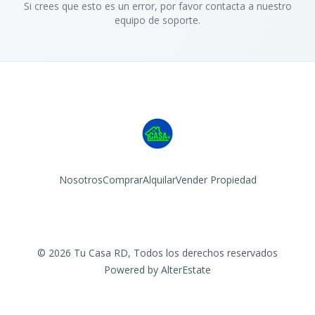
Si crees que esto es un error, por favor contacta a nuestro
equipo de soporte.
Nosotros
Comprar
Alquilar
Vender Propiedad
Facebook
Instagram
©
2026
Tu Casa RD
,
Todos los derechos reservados
Powered by
AlterEstate